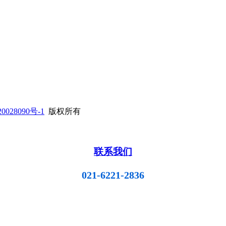
0028090号-1
版权所有
联系我们
021-6221-2836