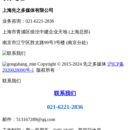
上海先之多媒体有限公司
业务咨询：021-6221-2836
上海市青浦区徐泾中建企业天地 (上海总部)
南京市江宁区胜太路99号3号楼 (南京分处)
Copyright © 2015-2024 先之多媒体
沪ICP备
2020028090号-1
版权所有
联系我们
联系我们
021-6221-2836
邮件：513167289@qq.com