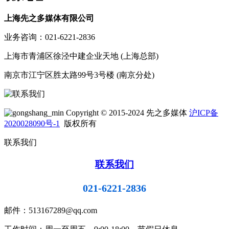
上海先之多媒体有限公司
业务咨询：021-6221-2836
上海市青浦区徐泾中建企业天地 (上海总部)
南京市江宁区胜太路99号3号楼 (南京分处)
Copyright © 2015-2024 先之多媒体
沪ICP备
2020028090号-1
版权所有
联系我们
联系我们
021-6221-2836
邮件：513167289@qq.com