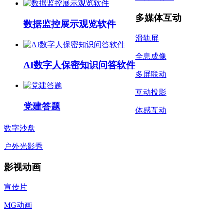
多媒体互动
数据监控展示观览软件
滑轨屏
全息成像
AI数字人保密知识问答软件
多屏联动
互动投影
党建答题
体感互动
数字沙盘
户外光影秀
影视动画
宣传片
MG动画