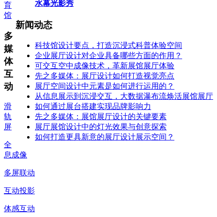
水幕光影秀
育
馆
新闻动态
多
科技馆设计要点，打造沉浸式科普体验空间
媒
企业展厅设计对企业具备哪些方面的作用？
体
可交互空中成像技术，革新展馆展厅体验
互
先之多媒体：展厅设计如何打造视觉亮点
动
展厅空间设计中元素是如何进行运用的？
从信息展示到沉浸交互，大数据瀑布流焕活展馆展厅
如何通过展台搭建实现品牌影响力
滑
先之多媒体：展馆展厅设计的关键要素
轨
展厅展馆设计中的灯光效果与创意探索
屏
如何打造更具新意的展厅设计展示空间？
全
息成像
多屏联动
互动投影
体感互动