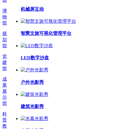
馆
机械屏互动
博
物
馆
智慧文旅可视化管理平台
规
划
馆
党
LED数字沙盘
建
馆
成
户外光影秀
果
展
示
馆
建筑光影秀
科
普
教