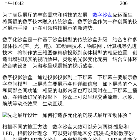
上午10:42
206
为了满足展厅的丰富需求和科技的发展，
数字沙盘
应运而生，
将新颖的数字技术融入传统沙盘。数字沙盘作为一种创新的技
术展示手段，正在引领科技展示的新趋势。
数字化沙盘是一种基于沙盘模型的传统沙盘升级，结合各种多
媒体技术(声、光、电)、3D动画技术，物联网，计算机等先进
技术，将制作的三维图像精确投影到实体模型的相应位置，创
造出增强现实的视听效果。灵动的光影变化无穷，结合立体环
绕音响设备，为游客呈现震撼的视听盛宴。
数字投影沙盘，通过投影投影到上下屏幕，下屏幕主要展示数
字空间模型，上屏幕主要展示各种详细信息，如下屏幕的个人
和局部空间功能，相应的电影内容也可以同时在上下屏幕上播
放。在特效灯光的投影下，沙盘上可以呈现交通流量、水波、
航线等动态效果，生动直观。
根据不同的施工方法，数字沙盘大致可以分为两类:投影和
LED。根据设计理念，可以更详细地区分:沉浸式投影数字沙
盘、沉浸式LED数字沙盘、全息投影数字沙盘、LED直幕数字