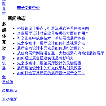
教
季子文化中心
育
馆
新闻动态
多
科技馆设计要点，打造沉浸式科普体验空间
媒
企业展厅设计对企业具备哪些方面的作用？
体
可交互空中成像技术，革新展馆展厅体验
互
先之多媒体：展厅设计如何打造视觉亮点
动
展厅空间设计中元素是如何进行运用的？
从信息展示到沉浸交互，大数据瀑布流焕活展馆展厅
如何通过展台搭建实现品牌影响力
滑
先之多媒体：展馆展厅设计的关键要素
轨
展厅展馆设计中的灯光效果与创意探索
屏
如何打造更具新意的展厅设计展示空间？
全
息成像
多屏联动
互动投影