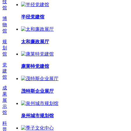
技
馆
半径党建馆
博
物
馆
太和廉政展厅
规
划
馆
党
康莱特党建馆
建
馆
成
茂特斯企业展厅
果
展
示
馆
泉州城市规划馆
科
普