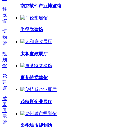
南京软件产业博览馆
科
技
馆
半径党建馆
博
物
馆
太和廉政展厅
规
划
馆
党
康莱特党建馆
建
馆
成
茂特斯企业展厅
果
展
示
馆
泉州城市规划馆