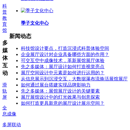
科
普
教
季子文化中心
育
馆
新闻动态
多
科技馆设计要点，打造沉浸式科普体验空间
媒
企业展厅设计对企业具备哪些方面的作用？
体
可交互空中成像技术，革新展馆展厅体验
互
先之多媒体：展厅设计如何打造视觉亮点
动
展厅空间设计中元素是如何进行运用的？
从信息展示到沉浸交互，大数据瀑布流焕活展馆展厅
如何通过展台搭建实现品牌影响力
滑
先之多媒体：展馆展厅设计的关键要素
轨
展厅展馆设计中的灯光效果与创意探索
屏
如何打造更具新意的展厅设计展示空间？
全
息成像
多屏联动